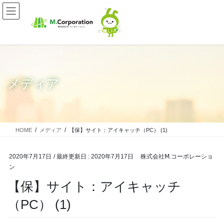
コ
ナ
ン
ビ
テ
ゲ
ン
ー
ツ
シ
に
ョ
移
ン
動
に
メディア
移
動
HOME
メディア
【保】サイト：アイキャッチ（PC） (1)
2020年7月17日
/ 最終更新日 :
2020年7月17日
株式会社Ⅿ.コーポレーショ
ン
【保】サイト：アイキャッチ
（PC） (1)