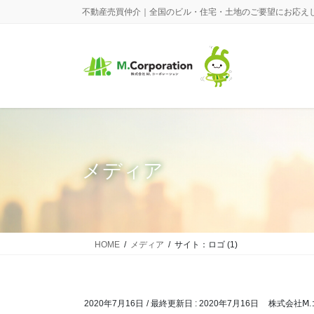
コ
ナ
不動産売買仲介｜全国のビル・住宅・土地のご要望にお応え
ン
ビ
テ
ゲ
ン
ー
ツ
シ
に
ョ
移
ン
動
に
移
動
メディア
HOME
メディア
サイト：ロゴ (1)
2020年7月16日
/ 最終更新日 :
2020年7月16日
株式会社Ⅿ