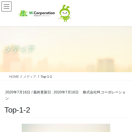
コ
ナ
ン
ビ
テ
ゲ
ン
ー
ツ
シ
に
ョ
移
ン
動
に
メディア
移
動
HOME
メディア
Top-1-2
2020年7月16日
/ 最終更新日 :
2020年7月16日
株式会社Ⅿ.コーポレーショ
ン
Top-1-2