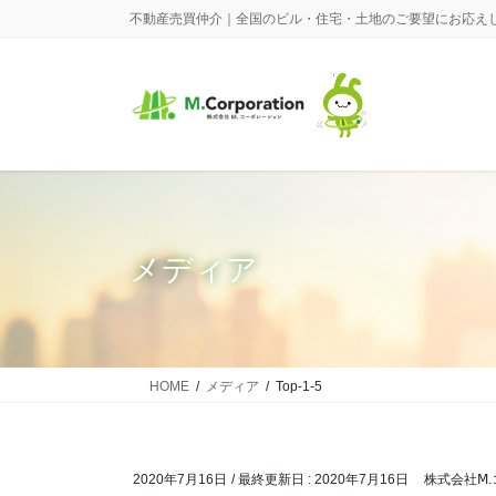
コ
ナ
不動産売買仲介｜全国のビル・住宅・土地のご要望にお応え
ン
ビ
テ
ゲ
ン
ー
ツ
シ
に
ョ
移
ン
動
に
移
動
メディア
HOME
メディア
Top-1-5
2020年7月16日
/ 最終更新日 :
2020年7月16日
株式会社Ⅿ